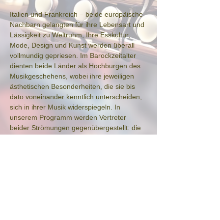
Italien und Frankreich – beide europäische 
Nachbarn gelangten für ihre Lebensart und 
Lässigkeit zu Weltruhm, Ihre Esskultur, 
Mode, Design und Kunst werden überall 
vollmundig gepriesen. Im Barockzeitalter 
dienten beide Länder als Hochburgen des 
Musikgeschehens, wobei ihre jeweiligen 
ästhetischen Besonderheiten, die sie bis 
dato voneinander kenntlich unterscheiden, 
sich in ihrer Musik widerspiegeln. In 
unserem Programm werden Vertreter 
beider Strömungen gegenübergestellt: die 
italienische dolce vita und der französische 
bon goût.

Mit Werken von Hotteterre, Locatelli, 
Vivaldi/Chédeville u.a.

Mitglieder von «Concerto 
Hamburg»
Konzept und Moderation: Dr. 