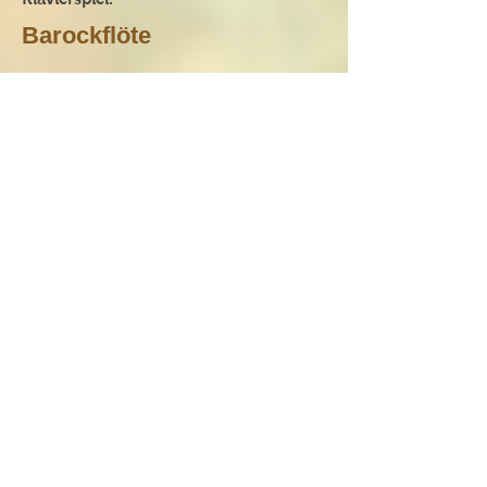
Barockflöte
Ich gebe Unterricht für alle übrigen
Instrumente die ich spiele, zum
Beispiel für Barockflöte oder klassische
Flöte. Die historische
Auffürhrungspraxis wird bei diesem
Unterricht beachtet.
Musikalische Theorie und
Gehörbildung
Ich gebe Unterricht in Musiktheorie
(inkl. Harmonie) sowie auch in
Gehörbildung. Dieser Unterricht ist
auch als Vorbereitung für
Aufnahmeprüfungen für
Musikhochschulen und Musikschulen