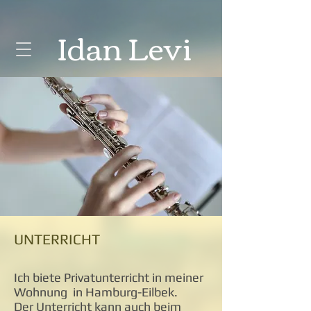
Idan
Levi
UNTERRICHT
Ich biete Privatunterricht in meiner
Wohnung in Hamburg-Eilbek.
Der Unterricht kann auch beim